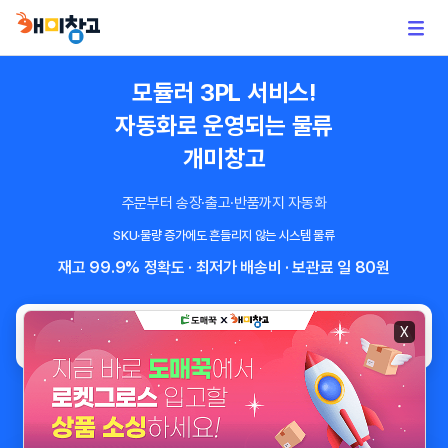
모듈러 3PL 서비스!
자동화로 운영되는 물류
개미창고
주문부터 송장·출고·반품까지 자동화
SKU·물량 증가에도 흔들리지 않는 시스템 물류
재고 99.9% 정확도 · 최저가 배송비 · 보관료 일 80원
모듈러3PL 무료진단(1분)
X
(1박스 테스트 입고 OK)